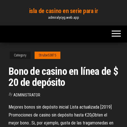
Skip
isla de casino en serie para ir
to
admiralycyg.web.app
the
content
Category
Strube53875
Bono de casino en línea de $
20 de depósito
By
ADMINISTRATOR
Mejores bonos sin depósito inicial Lista actualizada [2019]
Promociones de casino sin depósito hasta €20¡Obten el
mejor bono...Si, por ejemplo, gusta de las tragamonedas en