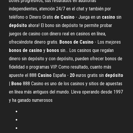
botes progresivos, sus resultados en auditorías
independientes, atención 24/7 en el chat y también por
teléfono o Dinero Gratis
de
Casino
- Juega en un
casino
sin
depósito
ahora! El bono sin depósito te permite probar
juegos de casino con dinero real en casinos en línea,
ofreciéndote dinero gratis.
Bonos
de
Casino
- Los mejores
bonos
de
casino
y
bonos
sin... Los casinos que regalan
dinero sin depósito y con depósito, pueden ofrecer bonos de
fidelidad o programas VIP. Como resultado, cuanto más
apueste el 888
Casino
España -
20
euros gratis sin
depósito
|
Bono
888 Casino es uno de los casinos y sitios de apuestas
en línea más antiguos del mundo. Lleva operando desde 1997
y ha ganado numerosos