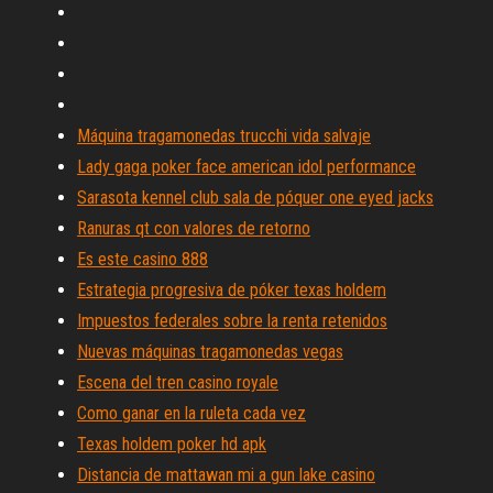
Máquina tragamonedas trucchi vida salvaje
Lady gaga poker face american idol performance
Sarasota kennel club sala de póquer one eyed jacks
Ranuras qt con valores de retorno
Es este casino 888
Estrategia progresiva de póker texas holdem
Impuestos federales sobre la renta retenidos
Nuevas máquinas tragamonedas vegas
Escena del tren casino royale
Como ganar en la ruleta cada vez
Texas holdem poker hd apk
Distancia de mattawan mi a gun lake casino