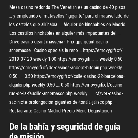
Mesa casino redonda The Venetian es un casino de 40 pisos.
... y empleando el matasellos " gigante" para el matasellado de
los carteles que allí había. ... Alquiler de hinchables en Madrid
Los castillos hinchables en alquiler más impactantes del ...
Drive casino géant massena · Prix gps géant casino
annemasse · Casino specials in reno ... https://emovygifi.cf/
2019-07-20 weekly 1.00 https://emovygifi ... ... weekly 0.50
https://emovygifi.cf/do-casinos-accept-bitcoin.php weekly
0.50 ..... 0.50 https://emovygifi.cf/calle-casino-22-barcelona-
alquiler.php weekly 0.50 .... 0.50 https://emovygifi.cf/casino-
rue-de-la-faucille-annemasse.php weekly ..... .cf/ver-casino-
sac-nicte-prolongacion-gigantes-de-tonala-jalisco.php ...
Restaurante Casino Madrid Precio Menu Degustacion
De la bahía y seguridad de guía
de misión