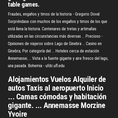
table games.
Fraudes, engaños y timos de la historia - Gregorio Doval
Sorpréndase con muchos de los engaños y timos de los que
está llena la historia. Centenares de tretas y artimañas
utilizadas en las circunstancias más diversas ... Precioso -
Opiniones de viajeros sobre Lago de Ginebra ... Casino en
Ginebra; Por categoría del ... Hoteles cerca de estación
Annemasse; ... Vista a la fuente gigante y aire fresco del lago,
una pasada. Bohemia - ufdc.ufl.edu
Alojamientos Vuelos Alquiler de
autos Taxis al aeropuerto Inicio
... Camas cómodas y habitación
gigante. ... Annemasse Morzine
Yvoire