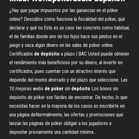
¿Hay que pagar impuestos por las ganancias en el póker
online? Descubre cómo funciona la fiscalidad del póker, qué
declarar y qué no.Este es un caso tan concreto como habitual,
el de familias donde uno de los hijos hace sus pinitos en el
juego y saca algún dinero en las salas de póker online.
Certificados
de
depósito
a plazo | BAC Usted puede obtener
el rendimiento más beneficioso por su dinero, al invertir en
certificados, pues cuentan con un atractivo interés que
depende del monto ahorrado y del plazo que seleccione. Las
10 mejores webs
de
poker
sin
depósito
Los bonos sin
depósito de póker son fáciles de encontrar. De hecho, lo que
necesitas hacer en la mayoría de los casos es inscribirte en
una página deNormalmente, las ofertas y promociones que
lanzan las páginas de póker obligan a los jugadores a
depositar previamente una cantidad mínima...