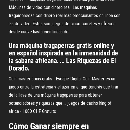
Máquinas de video con dinero real. Las máquinas
tragamonedas con dinero real más emocionantes en línea son
las de video. Estos son juegos de cinco carretes y ofrecen
desde nueve hasta cien líneas de …
Una máquina tragaperras gratis online y
en español inspirada en la inmensidad de
la sabana africana. ... Las Riquezas de El
Dorado.
Coin master spins gratis | Escape Digital Coin Master es un
juego entre la estrategia y el azar en el que tendrás que tirar
de la llave de una máquina tragaperras para obtener
potenciadores y riquezas que ... juegos de casino king of
africa - 1000 CHF Gratuits
Cómo Ganar siempre en