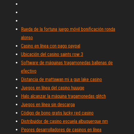
Rueda de la fortuna juego móvil bonificación ronda
alonso
Casino en línea con pago paypal
Ubicación del casino saints row 3
Software de máquinas tragamonedas ballenas de
efectivo
Distancia de mattawan mi a gun lake casino
Juegos en línea del casino huuuge
Halo alcanzar la máquina tragamonedas glitch
Juegos en línea sin descarga
Código de bono gratis lucky red casino
Distribuidor de casino escuela albuquerque nm
Peores desarrolladores de casinos en línea