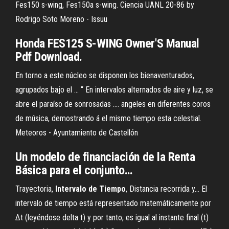
Fes150 s-wing, Fes150a s-wing.
Ciencia UANL 20-86 by
Rodrigo Soto Moreno - Issuu
Honda FES125 S-WING Owner'S Manual
Pdf Download.
En torno a este núcleo se disponen los bienaventurados,
agrupados bajo el ... “ En intervalos alternados de aire y luz, se
abre el paraíso de sonrosadas .... angeles en diferentes coros
de música, demostrando á el mismo tiempo esta celestial.
Meteoros - Ayuntamiento de Castellón
Un modelo
de
financiación de
la
Renta
Básica
para
el conjunto…
Trayectoria,
Intervalo
de
Tiempo
, Distancia recorrida y… El
intervalo de tiempo está representado matemáticamente por
Δt (leyéndose delta t) y por tanto, es igual al instante final (t)