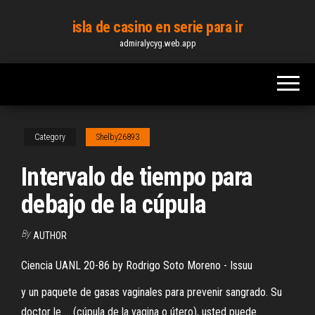
Skip
isla de casino en serie para ir
to
admiralycyg.web.app
the
content
Category
Shelby26893
Intervalo de tiempo para
debajo de la cúpula
By
AUTHOR
Ciencia UANL 20-86 by Rodrigo Soto Moreno - Issuu
y un paquete de gasas vaginales para prevenir sangrado. Su
doctor le ... (cúpula de la vagina o útero), usted puede