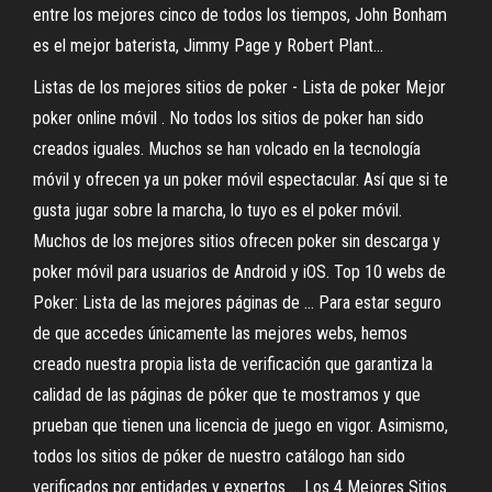
entre los mejores cinco de todos los tiempos, John Bonham
es el mejor baterista, Jimmy Page y Robert Plant...
Listas de los mejores sitios de poker - Lista de poker Mejor
poker online móvil . No todos los sitios de poker han sido
creados iguales. Muchos se han volcado en la tecnología
móvil y ofrecen ya un poker móvil espectacular. Así que si te
gusta jugar sobre la marcha, lo tuyo es el poker móvil.
Muchos de los mejores sitios ofrecen poker sin descarga y
poker móvil para usuarios de Android y iOS. Top 10 webs de
Poker: Lista de las mejores páginas de ... Para estar seguro
de que accedes únicamente las mejores webs, hemos
creado nuestra propia lista de verificación que garantiza la
calidad de las páginas de póker que te mostramos y que
prueban que tienen una licencia de juego en vigor. Asimismo,
todos los sitios de póker de nuestro catálogo han sido
verificados por entidades y expertos ... Los 4 Mejores Sitios