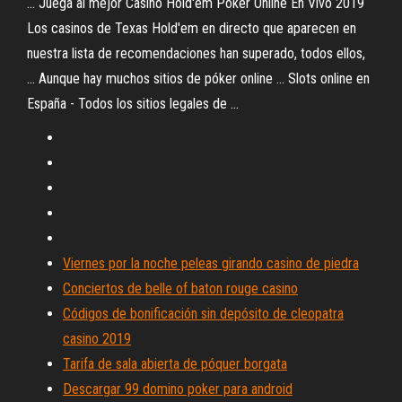
... Juega al mejor Casino Hold'em Póker Online En Vivo 2019
Los casinos de Texas Hold'em en directo que aparecen en
nuestra lista de recomendaciones han superado, todos ellos,
... Aunque hay muchos sitios de póker online ... Slots online en
España - Todos los sitios legales de ...
Viernes por la noche peleas girando casino de piedra
Conciertos de belle of baton rouge casino
Códigos de bonificación sin depósito de cleopatra
casino 2019
Tarifa de sala abierta de póquer borgata
Descargar 99 domino poker para android