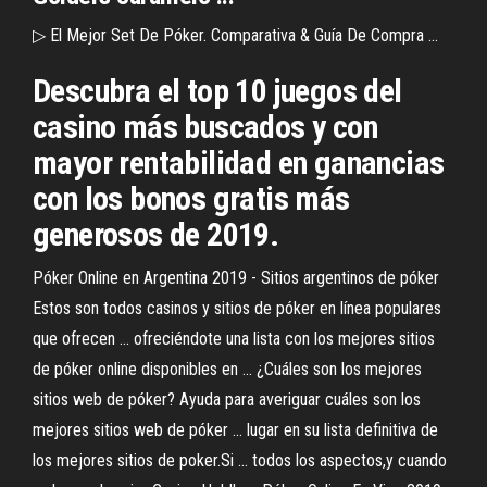
▷ El Mejor Set De Póker. Comparativa & Guía De Compra ...
Descubra el top 10 juegos del
casino más buscados y con
mayor rentabilidad en ganancias
con los bonos gratis más
generosos de 2019.
Póker Online en Argentina 2019 - Sitios argentinos de póker
Estos son todos casinos y sitios de póker en línea populares
que ofrecen ... ofreciéndote una lista con los mejores sitios
de póker online disponibles en ... ¿Cuáles son los mejores
sitios web de póker? Ayuda para averiguar cuáles son los
mejores sitios web de póker ... lugar en su lista definitiva de
los mejores sitios de poker.Si ... todos los aspectos,y cuando