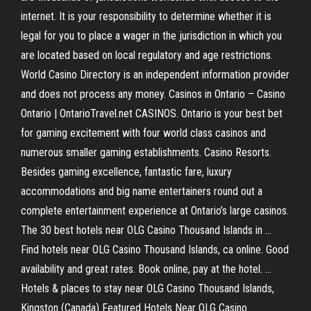
internet. It is your responsibility to determine whether it is
legal for you to place a wager in the jurisdiction in which you
are located based on local regulatory and age restrictions.
World Casino Directory is an independent information provider
and does not process any money. Casinos in Ontario – Casino
Ontario | OntarioTravel.net CASINOS. Ontario is your best bet
for gaming excitement with four world class casinos and
numerous smaller gaming establishments. Casino Resorts.
Besides gaming excellence, fantastic fare, luxury
accommodations and big name entertainers round out a
complete entertainment experience at Ontario’s large casinos.
The 30 best hotels near OLG Casino Thousand Islands in ...
Find hotels near OLG Casino Thousand Islands, ca online. Good
availability and great rates. Book online, pay at the hotel. ...
Hotels & places to stay near OLG Casino Thousand Islands,
Kingston (Canada) Featured Hotels Near OLG Casino